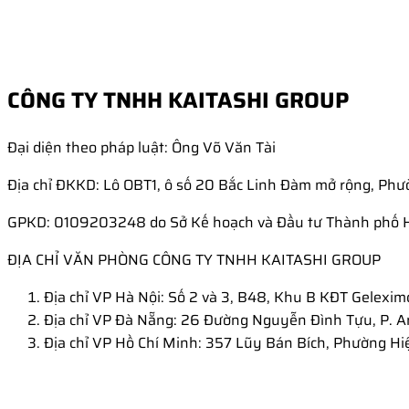
CÔNG TY TNHH KAITASHI GROUP
Đại diện theo pháp luật: Ông Võ Văn Tài
Địa chỉ ĐKKD: Lô OBT1, ô số 20 Bắc Linh Đàm mở rộng, Phư
GPKD: 0109203248 do Sở Kế hoạch và Đầu tư Thành phố 
ĐỊA CHỈ VĂN PHÒNG CÔNG TY TNHH KAITASHI GROUP
Địa chỉ VP Hà Nội: Số 2 và 3, B48, Khu B KĐT Gelexim
Địa chỉ VP Đà Nẵng: 26 Đường Nguyễn Đình Tựu, P. A
Địa chỉ VP Hồ Chí Minh: 357 Lũy Bán Bích, Phường Hi