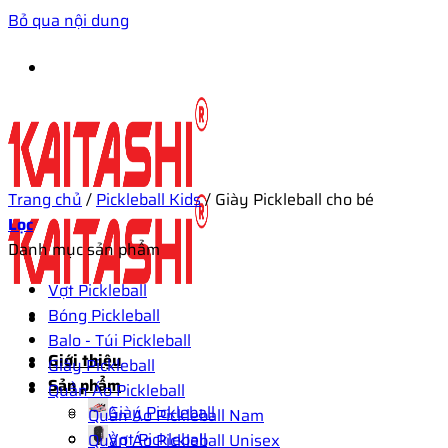
Bỏ qua nội dung
Trang chủ
/
Pickleball Kids
/
Giày Pickleball cho bé
Lọc
Danh mục sản phẩm
Vợt Pickleball
Bóng Pickleball
Balo - Túi Pickleball
Giới thiệu
Giày Pickleball
Sản phẩm
Quần Áo Pickleball
Giày Pickleball
Quần Áo Pickleball Nam
Vợt Pickleball
Quần Áo Pickleball Unisex