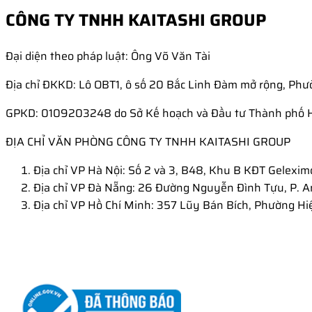
CÔNG TY TNHH KAITASHI GROUP
Đại diện theo pháp luật: Ông Võ Văn Tài
Địa chỉ ĐKKD: Lô OBT1, ô số 20 Bắc Linh Đàm mở rộng, Phư
GPKD: 0109203248 do Sở Kế hoạch và Đầu tư Thành phố 
ĐỊA CHỈ VĂN PHÒNG CÔNG TY TNHH KAITASHI GROUP
Địa chỉ VP Hà Nội: Số 2 và 3, B48, Khu B KĐT Gelexim
Địa chỉ VP Đà Nẵng: 26 Đường Nguyễn Đình Tựu, P. A
Địa chỉ VP Hồ Chí Minh: 357 Lũy Bán Bích, Phường Hi