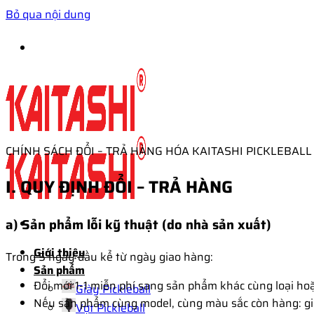
Bỏ qua nội dung
CHÍNH SÁCH ĐỔI – TRẢ HÀNG HÓA KAITASHI PICKLEBALL
I. QUY ĐỊNH ĐỔI – TRẢ HÀNG
a) Sản phẩm lỗi kỹ thuật (do nhà sản xuất)
Giới thiệu
Trong 5 ngày đầu kể từ ngày giao hàng:
Sản phẩm
Đổi mới 1-1 miễn phí sang sản phẩm khác cùng loại ho
Giày Pickleball
Nếu sản phẩm cùng model, cùng màu sắc còn hàng: gi
Vợt Pickleball