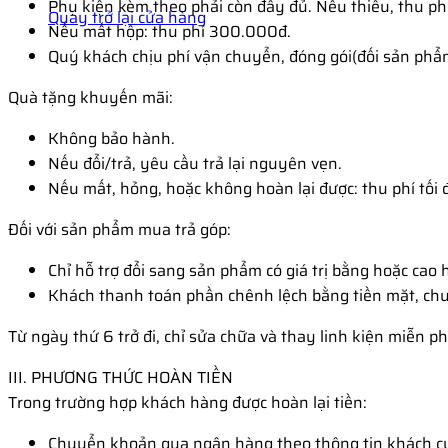
Phụ kiện kèm theo phải còn đầy đủ. Nếu thiếu, thu phí
Quay trở lại cửa hàng
Nếu mất hộp: thu phí 300.000đ.
Quý khách chịu phí vận chuyển, đóng gói(đối sản phẩm
Quà tặng khuyến mãi:
Không bảo hành.
Nếu đổi/trả, yêu cầu trả lại nguyên vẹn.
Nếu mất, hỏng, hoặc không hoàn lại được: thu phí tối đ
Đối với sản phẩm mua trả góp:
Chỉ hỗ trợ đổi sang sản phẩm có giá trị bằng hoặc cao 
Khách thanh toán phần chênh lệch bằng tiền mặt, chuy
Từ ngày thứ 6 trở đi, chỉ sửa chữa và thay linh kiện miễn p
III. PHƯƠNG THỨC HOÀN TIỀN
Trong trường hợp khách hàng được hoàn lại tiền:
Chuyển khoản qua ngân hàng theo thông tin khách c