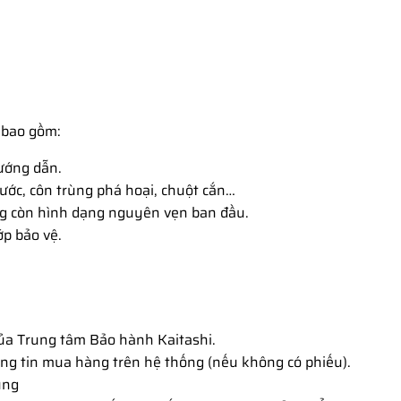
, bao gồm:
ướng dẫn.
nước, côn trùng phá hoại, chuột cắn…
ông còn hình dạng nguyên vẹn ban đầu.
ớp bảo vệ.
của Trung tâm Bảo hành Kaitashi.
ng tin mua hàng trên hệ thống (nếu không có phiếu).
ụng