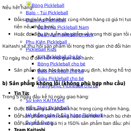
Bóng Pickleball
Nếu hết hàng:
Balo – Túi Pickleball
Đổi sang sản phẩm khác cùng nhóm hàng có giá trị t
Quần Áo Pickleball
tiền nếu thấp hơn).
Quần Áo Pickleball Nam
Hoặc đợi điều chuyển sản phẩm về trong thời gian tối 
Quần Áo Pickleball Unisex
Phụ Kiện Pickleball
Kaitashi sẽ thu hồi sản phẩm lỗi trong thời gian chờ đổi hàn
Pickleball Kids
Vợt Pickleball cho bé
Từ ngày thứ 6 đến hết thời gian bảo hành:
Bóng Pickleball cho bé
Sản phẩm được bảo hành theo quy định, không hỗ trợ 
Balo Pickleball cho bé
Giày Pickleball cho bé
b) Sản phẩm không lỗi (không phù hợp nhu cầu)
Trang phục Pickleball cho bé
Tin Tức
Trong 5 ngày đầu kể từ ngày giao hàng:
Sự kiện KAITASHI
Kiến Thức Pickleball
Được đổi sang sản phẩm khác trong cùng nhóm hàng, c
Hệ thống sân & Cửa hàng Pickleball
Đổi sản phẩm giá trị bằng hoặc cao hơn: khách bù chên
Tuyển Dụng
Đổi sản phẩm có giá trị ≥ 150% sản phẩm ban đầu: phí
Team Kaitashi