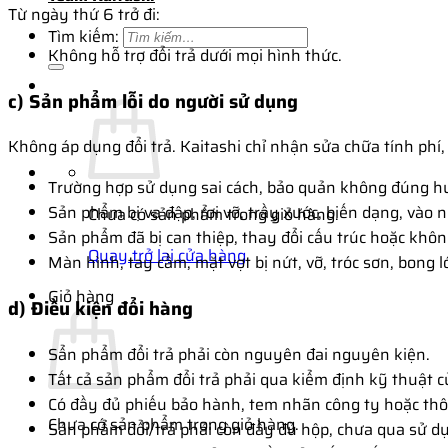
Từ ngày thứ 6 trở đi:
Tìm kiếm:
Không hỗ trợ đổi trả dưới mọi hình thức.
c) Sản phẩm lỗi do người sử dụng
Không áp dụng đổi trả. Kaitashi chỉ nhận sửa chữa tính phí
Trường hợp sử dụng sai cách, bảo quản không đúng h
Sản phẩm bị va đập, rơi vỡ, trầy xước, biến dạng, vào 
Chưa có sản phẩm trong giỏ hàng.
Sản phẩm đã bị can thiệp, thay đổi cấu trúc hoặc kh
Quay trở lại cửa hàng
Màn hình, tay cầm, mặt vợt bị nứt, vỡ, tróc sơn, bong l
Giỏ hàng
d) Điều kiện đổi hàng
Sẩn phẩm đổi trả phải còn nguyên đai nguyên kiện.
Tất cả sản phẩm đổi trả phải qua kiểm định kỹ thuật 
Có đầy đủ phiếu bảo hành, tem nhãn công ty hoặc thô
Chưa có sản phẩm trong giỏ hàng.
Sản phẩm đổi/trả phải còn đầy đủ hộp, chưa qua sử d