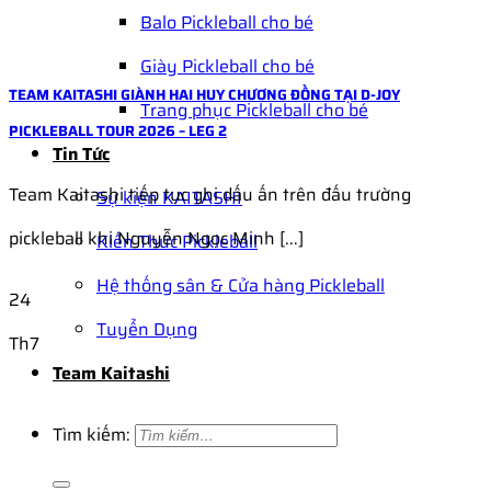
Balo Pickleball cho bé
Giày Pickleball cho bé
TEAM KAITASHI GIÀNH HAI HUY CHƯƠNG ĐỒNG TẠI D-JOY
Trang phục Pickleball cho bé
PICKLEBALL TOUR 2026 – LEG 2
Tin Tức
Team Kaitashi tiếp tục ghi dấu ấn trên đấu trường
Sự kiện KAITASHI
pickleball khi Nguyễn Ngọc Minh [...]
Kiến Thức Pickleball
Hệ thống sân & Cửa hàng Pickleball
24
Tuyển Dụng
Th7
Team Kaitashi
Tìm kiếm: