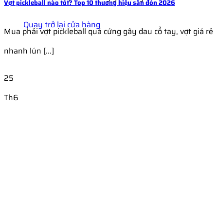
Vợt pickleball nào tốt? Top 10 thương hiệu săn đón 2026
Quay trở lại cửa hàng
Mua phải vợt pickleball quá cứng gây đau cổ tay, vợt giá rẻ
nhanh lún [...]
25
Th6