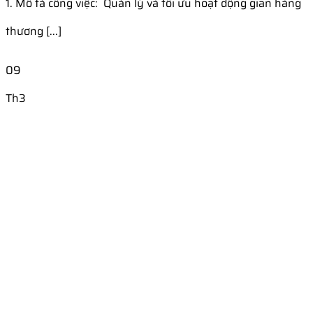
1. Mô tả công việc: Quản lý và tối ưu hoạt động gian hàng
thương [...]
09
Th3