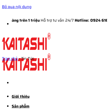
Bỏ qua nội dung
g trên 1 triệu
Hỗ trợ tư vấn 24/7
Hotline: 0924 616 888
Tran chủ
-
Tin Tức
Giới thiệu
Sản phẩm