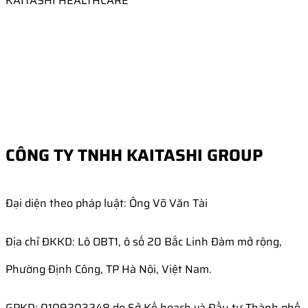
KAITASHI HEALTHCARE
CÔNG TY TNHH KAITASHI GROUP
Đại diện theo pháp luật: Ông Võ Văn Tài
Địa chỉ ĐKKD: Lô OBT1, ô số 20 Bắc Linh Đàm mở rộng,
Phường Định Công, TP Hà Nội, Việt Nam.
GPKD: 0109203248 do Sở Kế hoạch và Đầu tư Thành phố