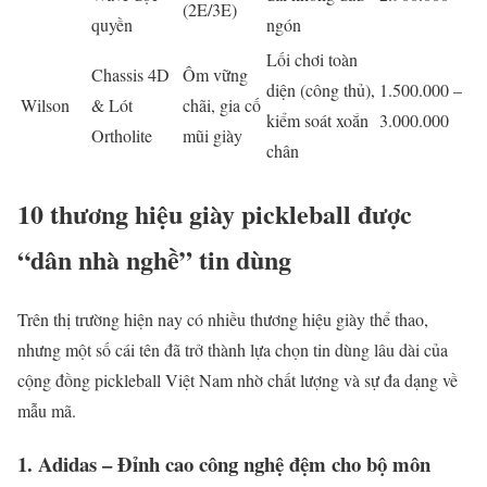
(2E/3E)
quyền
ngón
Lối chơi toàn
Chassis 4D
Ôm vững
diện (công thủ),
1.500.000 –
Wilson
& Lót
chãi, gia cố
kiểm soát xoắn
3.000.000
Ortholite
mũi giày
chân
10 thương hiệu giày pickleball được
“dân nhà nghề” tin dùng
Trên thị trường hiện nay có nhiều thương hiệu giày thể thao,
nhưng một số cái tên đã trở thành lựa chọn tin dùng lâu dài của
cộng đồng pickleball Việt Nam nhờ chất lượng và sự đa dạng về
mẫu mã.
1. Adidas – Đỉnh cao công nghệ đệm cho bộ môn