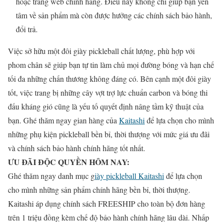
hoặc trang web chính hãng. Điều này không chỉ giúp bạn yên
tâm về sản phẩm mà còn được hưởng các chính sách bảo hành,
đổi trả.
Việc sở hữu một đôi giày pickleball chất lượng, phù hợp với
phom chân sẽ giúp bạn tự tin làm chủ mọi đường bóng và hạn chế
tối đa những chấn thương không đáng có. Bên cạnh một đôi giày
tốt, việc trang bị những cây vợt trợ lực chuẩn carbon và bóng thi
đấu kháng gió cũng là yếu tố quyết định nâng tầm kỹ thuật của
bạn. Ghé thăm ngay gian hàng của
Kaitashi
để lựa chọn cho mình
những phụ kiện pickleball bền bỉ, thời thượng với mức giá ưu đãi
và chính sách bảo hành chính hãng tốt nhất.
ƯU ĐÃI ĐỘC QUYỀN HÔM NAY:
Ghé thăm ngay danh mục g
iày pickleball Kaitashi
để lựa chọn
cho mình những sản phẩm chính hãng bền bỉ, thời thượng.
Kaitashi áp dụng chính sách FREESHIP cho toàn bộ đơn hàng
trên 1 triệu đồng kèm chế độ bảo hành chính hãng lâu dài. Nhấp