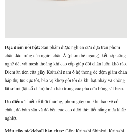
Đặc điểm nổi bật:
Sản phẩm được nghiên cứu dựa trên phom
chân đặc trưng của người châu Á (phom bè ngang), kết hợp công
nghệ dệt vải mesh thoáng khí cao cấp giúp đôi chân luôn khô ráo.
Điểm ăn tiền của giày Kaitashi nằm ở hệ thống đế đệm giảm chấn
hấp thụ lực cực tốt, bảo vệ khớp gối tối đa khi bật nhảy và chống
lật sơ mi (lật cổ chân) hoàn hảo trong các pha cứu bóng sát biên.
Ưu điểm:
Thiết kế thời thượng, phom giày ôm khít bảo vệ cổ
chân, độ bám sân và độ bền cực cao dưới thời tiết nắng mưa khắc
nghiệt.
Mẫu giày pickleball bán chạy:
Giày Kaitashi Shinkai, Kaitashi