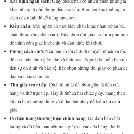
Xác định ngân sách
: Giày pickleball có nhiều phân khúc giá
khác nhau, từ phổ thông đến cao cấp. Bạn nên xác định ngân
sách của mình để dễ dàng lựa chọn.
Kiểu chân
: Mỗi người có một kiểu chân khác nhau (chân bè,
chân thon, vòm chân cao). Hãy chọn đôi giày có form phù hợp
để tránh cảm giác khó chịu và đau nhức khi chơi.
Phong cách chơi
: Nếu bạn có lối chơi di chuyển nhiều và tốc
độ cao, hãy chọn giày nhẹ và linh hoạt. Ngược lại, nếu bạn ưu
tiên sự ổn định và bảo vệ, hãy chọn những đôi giày có phần đế
dày và chắc chắn hơn.
Thử giày trực tiếp
: Cách tốt nhất để chọn giày là đến cửa
hàng và thử trực tiếp. Hãy đi thử cả hai chiếc giày, mang theo
tất mà bạn thường dùng và đi lại, bật nhảy để kiểm tra cảm
giác.
Ưu tiên hàng thương hiệu chính hãng
: Để đảm bảo chất
lượng và độ bền, bạn nên mua giày tại các cửa hàng, đại lý