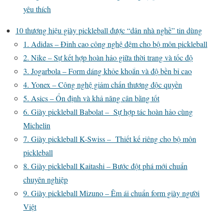
yêu thích
10 thương hiệu giày pickleball được “dân nhà nghề” tin dùng
1. Adidas – Đỉnh cao công nghệ đệm cho bộ môn pickleball
2. Nike – Sự kết hợp hoàn hảo giữa thời trang và tốc độ
3. Jogarbola – Form dáng khỏe khoắn và độ bền bỉ cao
4. Yonex – Công nghệ giảm chấn thương độc quyền
5. Asics – Ổn định và khả năng cân bằng tốt
6. Giày pickleball Babolat – Sự hợp tác hoàn hảo cùng
Michelin
7. Giày pickleball K-Swiss – Thiết kế riêng cho bộ môn
pickleball
8. Giày pickleball Kaitashi – Bước đột phá mới chuẩn
chuyên nghiệp
9. Giày pickleball Mizuno – Êm ái chuẩn form giày người
Việt