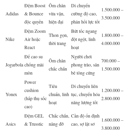
Đệm Boost
Ôm chân
Di chuyển
1.500.000 –
Adidas
& Bounce
vừa vặn,
cường độ cao,
3.500.000
độc quyền
hiện đại
phản hồi lực tốt
Đệm Zoom
Bứt tốc ngang
Thon gọn,
1.800.000 –
Nike
Air hoặc
đột ngột, linh
thời trang
4.000.000
React
hoạt
Đế cao su
Người chơi
Ôm chân
700.000 –
Jogarbola
chống mài
phong trào, sân
chắc chắn
1.500.000
mòn
bê tông cứng
Power
Tiêu
Di chuyển liên
cushion
1.200.000 –
Yonex
chuẩn, linh
tục, chuyển hóa
(hấp thụ sốc
2.800.000
hoạt
năng lượng tốt
cao)
Đệm GEL
Chắc chắn,
Cần độ ổn định
1.600.000 –
Asics
& Trusstic
nâng đỡ
cao, sợ lật sơ
3.800.000