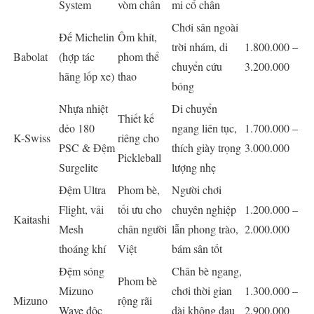
System
vòm chân
mi cổ chân
Chơi sân ngoài
Đế Michelin
Ôm khít,
trời nhám, di
1.800.000 –
Babolat
(hợp tác
phom thể
chuyển cứu
3.200.000
hãng lốp xe)
thao
bóng
Nhựa nhiệt
Di chuyển
Thiết kế
dẻo 180
ngang liên tục,
1.700.000 –
K-Swiss
riêng cho
PSC & Đệm
thích giày trọng
3.000.000
Pickleball
Surgelite
lượng nhẹ
Đệm Ultra
Phom bè,
Người chơi
Flight, vải
tối ưu cho
chuyên nghiệp
1.200.000 –
Kaitashi
Mesh
chân người
lẫn phong trào,
2.000.000
thoáng khí
Việt
bám sân tốt
Đệm sóng
Chân bè ngang,
Phom bè
Mizuno
chơi thời gian
1.300.000 –
Mizuno
rộng rãi
Wave độc
dài không đau
2.900.000