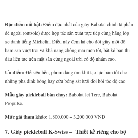
Đặc điểm nổi bật:
Điểm độc nhất của giày Babolat chính là phần
đế ngoài (outsole) được hợp tác sản xuất trực tiếp cùng hãng lốp
xe danh tiếng Michelin. Điều này đem lại cho đôi giày một độ
bám sân vượt trội và khả năng chống mài mòn tốt, bất kể bạn thi
đấu liên tục trên mặt sân cứng ngoài trời có độ nhám cao.
Ưu điểm:
Đế siêu bền, phom dáng ôm khít tạo lực bám tốt cho
những pha dink bóng hay cứu bóng sát lưới đòi hỏi tốc độ cao.
Mẫu giày pickleball bán chạy:
Babolat Jet Tere, Babolat
Propulse.
Mức giá tham khảo:
1.800.000 – 3.200.000 VND.
7. Giày pickleball K-Swiss – Thiết kế riêng cho bộ