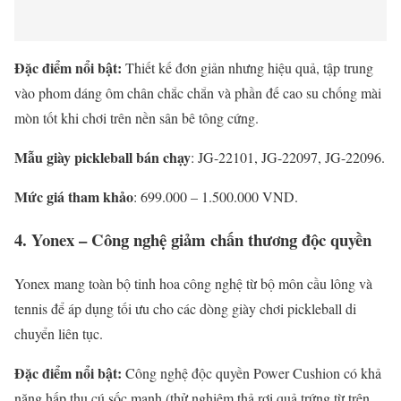
Đặc điểm nổi bật:
Thiết kế đơn giản nhưng hiệu quả, tập trung
vào phom dáng ôm chân chắc chắn và phần đế cao su chống mài
mòn tốt khi chơi trên nền sân bê tông cứng.
Mẫu giày pickleball bán chạy
: JG-22101, JG-22097, JG-22096.
Mức giá tham khảo
: 699.000 – 1.500.000 VND.
4. Yonex – Công nghệ giảm chấn thương độc quyền
Yonex mang toàn bộ tinh hoa công nghệ từ bộ môn cầu lông và
tennis để áp dụng tối ưu cho các dòng giày chơi pickleball di
chuyển liên tục.
Đặc điểm nổi bật:
Công nghệ độc quyền Power Cushion có khả
năng hấp thụ cú sốc mạnh (thử nghiệm thả rơi quả trứng từ trên