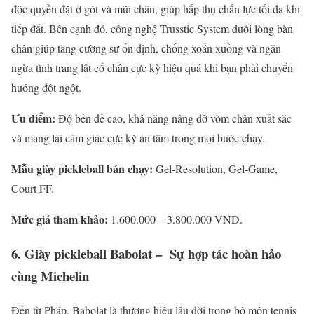
độc quyền đặt ở gót và mũi chân, giúp hấp thụ chấn lực tối đa khi
tiếp đất. Bên cạnh đó, công nghệ Trusstic System dưới lòng bàn
chân giúp tăng cường sự ổn định, chống xoắn xuồng và ngăn
ngừa tình trạng lật cổ chân cực kỳ hiệu quả khi bạn phải chuyển
hướng đột ngột.
Ưu điểm:
Độ bền đế cao, khả năng nâng đỡ vòm chân xuất sắc
và mang lại cảm giác cực kỳ an tâm trong mọi bước chạy.
Mẫu giày pickleball bán chạy:
Gel-Resolution, Gel-Game,
Court FF.
Mức giá tham khảo:
1.600.000 – 3.800.000 VND.
6. Giày pickleball Babolat – Sự hợp tác hoàn hảo
cùng Michelin
Đến từ Pháp, Babolat là thương hiệu lâu đời trong bộ môn tennis