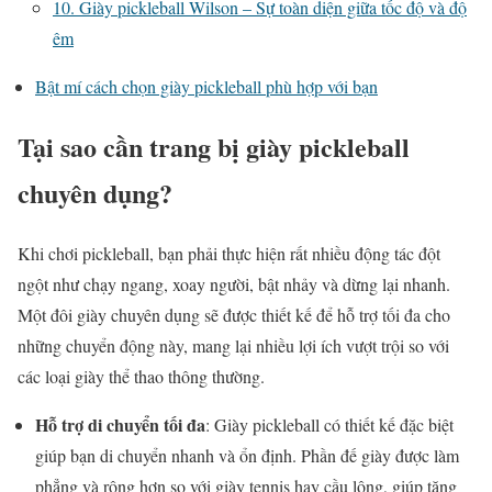
10. Giày pickleball Wilson – Sự toàn diện giữa tốc độ và độ
êm
Bật mí cách chọn giày pickleball phù hợp với bạn
Tại sao cần trang bị giày pickleball
chuyên dụng?
Khi chơi pickleball, bạn phải thực hiện rất nhiều động tác đột
ngột như chạy ngang, xoay người, bật nhảy và dừng lại nhanh.
Một đôi giày chuyên dụng sẽ được thiết kế để hỗ trợ tối đa cho
những chuyển động này, mang lại nhiều lợi ích vượt trội so với
các loại giày thể thao thông thường.
Hỗ trợ di chuyển tối đa
: Giày pickleball có thiết kế đặc biệt
giúp bạn di chuyển nhanh và ổn định. Phần đế giày được làm
phẳng và rộng hơn so với giày tennis hay cầu lông, giúp tăng