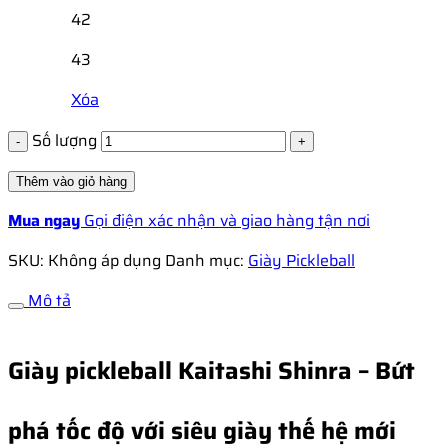
42
43
Xóa
Số lượng
Thêm vào giỏ hàng
Mua ngay
Gọi điện xác nhận và giao hàng tận nơi
SKU:
Không áp dụng
Danh mục:
Giày Pickleball
Mô tả
Giày pickleball Kaitashi Shinra – Bứt
phá tốc độ với siêu giày thế hệ mới