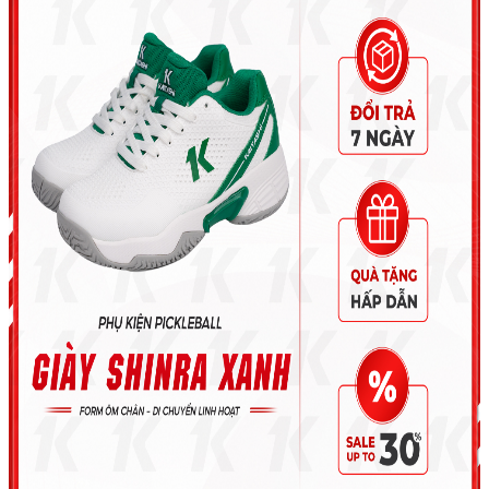
Balo Pickleball cho bé
Giày Pickleball cho bé
Trang phục Pickleball cho bé
Tin Tức
Sự kiện KAITASHI
Kiến Thức Pickleball
Hệ thống sân & Cửa hàng Pickleball
Tuyển Dụng
Team Kaitashi
Tìm kiếm: