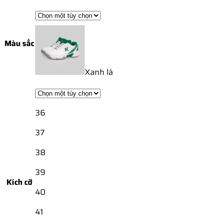
Màu sắc
Xanh lá
36
37
38
39
Kích cỡ
40
41