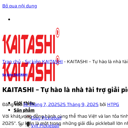
Bỏ qua nội dung
Tran chủ
-
Sự kiện KAITASHI
-
KAITASHI – Tự hào là nhà tài
Sự kiện KAITASHI
KAITASHI – Tự hào là nhà tài trợ giải 
Giới thiệu
Đăng vào
14 Tháng 7, 2025
25 Tháng 9, 2025
bởi
HTPG
Sản phẩm
Với khát vọng đồng hành cùng thể thao Việt và lan tỏa tin
Giày Pickleball
2025”. Sự kiện là một trong những giải đấu pickleball lớn 
Vợt Pickleball