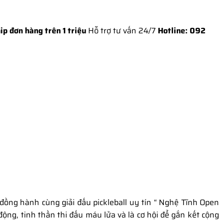
trên 1 triệu
Hỗ trợ tư vấn 24/7
Hotline: 0924 616 888
đồng hành cùng giải đấu pickleball uy tín “ Nghệ Tĩnh Open
ộng, tinh thần thi đấu máu lửa và là cơ hội để gắn kết cộng