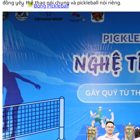
đồng yêu thể thao nói chung và pickleball nói riêng.
Bóng Pickleball
Balo – Túi Pickleball
Quần Áo Pickleball
Quần Áo Pickleball Nam
Quần Áo Pickleball Unisex
Phụ Kiện Pickleball
Pickleball Kids
Vợt Pickleball cho bé
Bóng Pickleball cho bé
Balo Pickleball cho bé
Giày Pickleball cho bé
Trang phục Pickleball cho bé
Tin Tức
Sự kiện KAITASHI
Kiến Thức Pickleball
Hệ thống sân & Cửa hàng Pickleball
Tuyển Dụng
Team Kaitashi