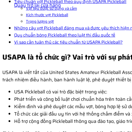
Tiêu chuẩn vợt Pickleball theo quy định USAPA Pickleball
Quay trở lại cửa hàng
Vật liệu được sử dụng và cấm
Kích thước vợt Pickleball
Trọng lượng vợt
Những cây vợt Pickleball đáng mua và được yêu thích hiện 
Quy chuẩn bóng Pickleball theo luật thi đấu quốc tế
Vì sao cần tuân thủ các tiêu chuẩn từ USAPA Pickleball?
USAPA là tổ chức gì? Vai trò với sự phát
USAPA là viết tắt của United States Amateur Pickleball Asso
trách nhiệm điều hành, ban hành luật lệ, phê duyệt thiết bị v
USA Pickleball có vai trò đặc biệt trong việc:
Phát triển và công bố luật chơi chuẩn hóa trên toàn cầ
Kiểm định và phê duyệt các mẫu vợt, bóng hợp lệ sử d
Tổ chức các giải đấu uy tín với hệ thống chấm điểm và
Hỗ trợ cộng đồng Pickleball thông qua đào tạo, giáo tr