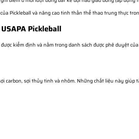
ghi điểm ở mỗi lượt bóng bất kể đội nào giao bóng (áp dụng t
a Pickleball và nâng cao tinh thần thể thao trung thực tron
h USAPA Pickleball
n được kiểm định và nằm trong danh sách được phê duyệt của US
ợi carbon, sợi thủy tinh và nhôm. Những chất liệu này giúp 