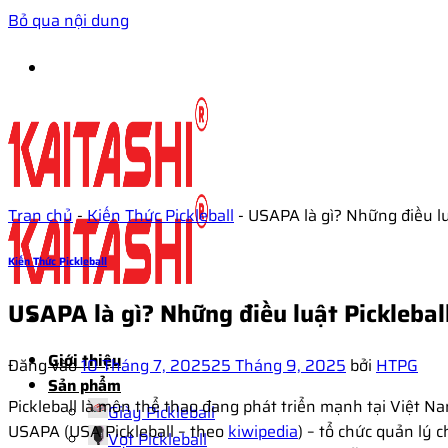
Bỏ qua nội dung
Tran chủ
-
Kiến Thức Pickleball
-
USAPA là gì? Những điều lu
Kiến Thức Pickleball
USAPA là gì? Những điều luật Picklebal
Giới thiệu
Đăng vào
10 Tháng 7, 2025
25 Tháng 9, 2025
bởi
HTPG
Sản phẩm
Pickleball là môn thể thao đang phát triển mạnh tại Việt Na
Giày Pickleball
USAPA (USA Pickleball – theo
kiwipedia
) – tổ chức quản lý 
Vợt Pickleball