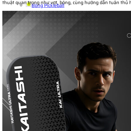
thuật quan trọng như vợt, bóng, cùng hướng dẫn tuân thủ 
Bóng Pickleball
Balo – Túi Pickleball
Quần Áo Pickleball
Quần Áo Pickleball Nam
Quần Áo Pickleball Unisex
Phụ Kiện Pickleball
Pickleball Kids
Vợt Pickleball cho bé
Bóng Pickleball cho bé
Balo Pickleball cho bé
Giày Pickleball cho bé
Trang phục Pickleball cho bé
Tin Tức
Sự kiện KAITASHI
Kiến Thức Pickleball
Hệ thống sân & Cửa hàng Pickleball
Tuyển Dụng
Team Kaitashi