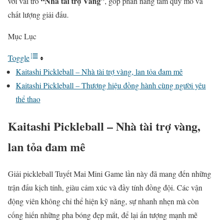
“Nhà tài trợ Vàng”
với vai trò
, góp phần nâng tầm quy mô và
chất lượng giải đấu.
Mục Lục
Toggle
Kaitashi Pickleball – Nhà tài trợ vàng, lan tỏa đam mê
Kaitashi Pickleball – Thương hiệu đồng hành cùng người yêu
thể thao
Kaitashi Pickleball – Nhà tài trợ vàng,
lan tỏa đam mê
Giải pickleball Tuyết Mai Mini Game lần này đã mang đến những
trận đấu kịch tính, giàu cảm xúc và đầy tính đồng đội. Các vận
động viên không chỉ thể hiện kỹ năng, sự nhanh nhẹn mà còn
cống hiến những pha bóng đẹp mắt, để lại ấn tượng mạnh mẽ