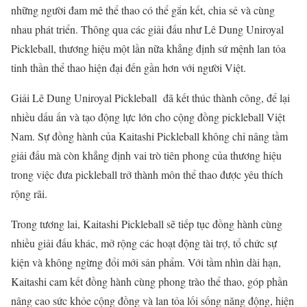
những người đam mê thể thao có thể gắn kết, chia sẻ và cùng
nhau phát triển. Thông qua các giải đấu như Lê Dung Uniroyal
Pickleball, thương hiệu một lần nữa khẳng định sứ mệnh lan tỏa
tinh thần thể thao hiện đại đến gần hơn với người Việt.
Giải Lê Dung Uniroyal Pickleball đã kết thúc thành công, để lại
nhiều dấu ấn và tạo động lực lớn cho cộng đồng pickleball Việt
Nam. Sự đồng hành của Kaitashi Pickleball không chỉ nâng tầm
giải đấu mà còn khẳng định vai trò tiên phong của thương hiệu
trong việc đưa pickleball trở thành môn thể thao được yêu thích
rộng rãi.
Trong tương lai, Kaitashi Pickleball sẽ tiếp tục đồng hành cùng
nhiều giải đấu khác, mở rộng các hoạt động tài trợ, tổ chức sự
kiện và không ngừng đổi mới sản phẩm. Với tầm nhìn dài hạn,
Kaitashi cam kết đồng hành cùng phong trào thể thao, góp phần
nâng cao sức khỏe cộng đồng và lan tỏa lối sống năng động, hiện