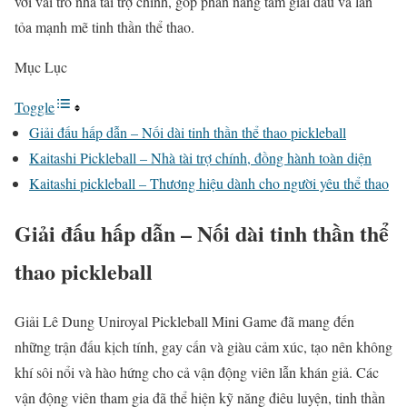
với vai trò nhà tài trợ chính, góp phần nâng tầm giải đấu và lan
tỏa mạnh mẽ tinh thần thể thao.
Mục Lục
Toggle
Giải đấu hấp dẫn – Nối dài tinh thần thể thao pickleball
Kaitashi Pickleball – Nhà tài trợ chính, đồng hành toàn diện
Kaitashi pickleball – Thương hiệu dành cho người yêu thể thao
Giải đấu hấp dẫn – Nối dài tinh thần thể
thao pickleball
Giải Lê Dung Uniroyal Pickleball Mini Game đã mang đến
những trận đấu kịch tính, gay cấn và giàu cảm xúc, tạo nên không
khí sôi nổi và hào hứng cho cả vận động viên lẫn khán giả. Các
vận động viên tham gia đã thể hiện kỹ năng điêu luyện, tinh thần